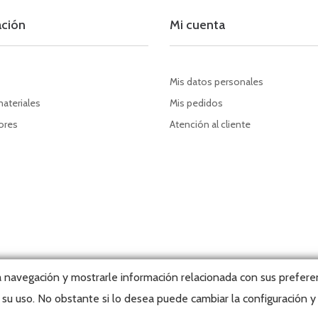
ación
Mi cuenta
Mis datos personales
materiales
Mis pedidos
dores
Atención al cliente
la navegación y mostrarle información relacionada con sus preferen
su uso. No obstante si lo desea puede cambiar la configuración 
t, 2026 © Editorial Tabarca Llibres, S.L. · Todos los derechos reservados ·
We