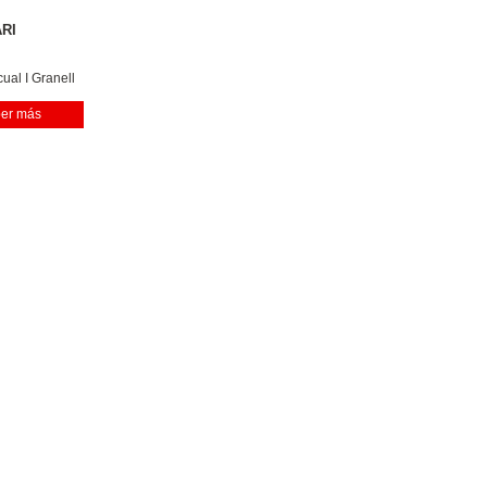
ARI
A
..
ual I Granell
er más