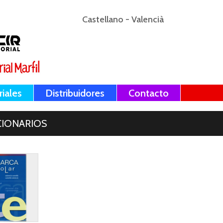
Castellano
-
Valencià
riales
Distribuidores
Contacto
CIONARIOS