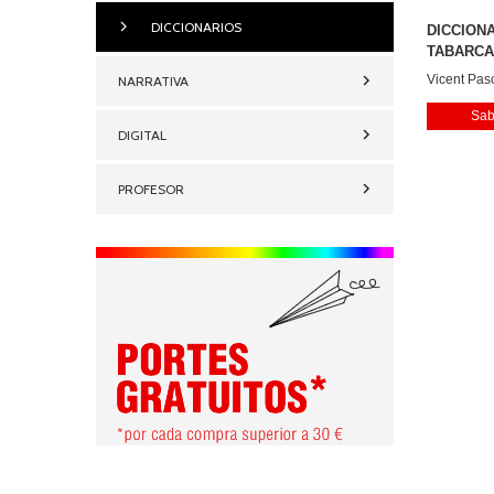
DICCIONARIOS
DICCION
TABARC
ESCOLAR.
Vicent Pasc
NARRATIVA
Sab
DIGITAL
PROFESOR