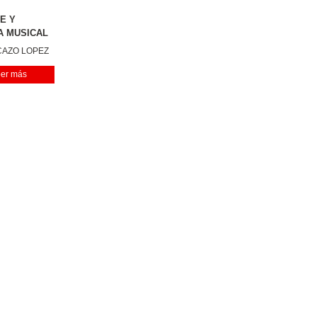
E Y
A MUSICAL
CAZO LOPEZ
er más