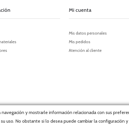
ación
Mi cuenta
Mis datos personales
materiales
Mis pedidos
dores
Atención al cliente
la navegación y mostrarle información relacionada con sus preferen
su uso. No obstante si lo desea puede cambiar la configuración 
t, 2026 © Editorial Tabarca Llibres, S.L. · Todos los derechos reservados ·
We