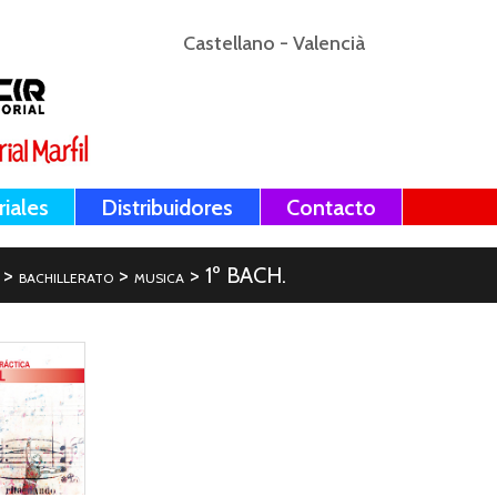
Castellano
-
Valencià
riales
Distribuidores
Contacto
>
>
> 1º BACH.
BACHILLERATO
MUSICA