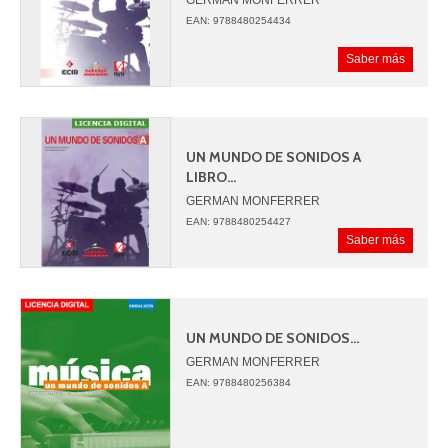
JUAN ANGEL PICAZO
EAN: 9788480254434
Saber más
UN MUNDO DE SONIDOS A
LIBRO...
GERMAN MONFERRER
JUAN ANGEL PICAZO
EAN: 9788480254427
Saber más
UN MUNDO DE SONIDOS...
GERMAN MONFERRER
JUAN ANGEL PICAZO
EAN: 9788480256384