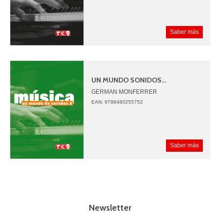
Saber más
UN MUNDO SONIDOS...
GERMAN MONFERRER
JUAN ANGEL PICAZO
EAN: 9788480255752
Saber más
Newsletter