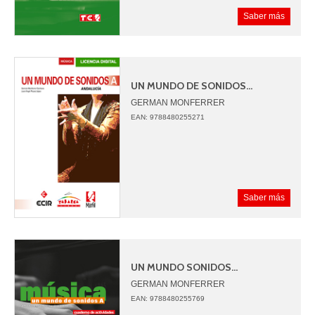
Saber más
UN MUNDO DE SONIDOS...
GERMAN MONFERRER
JUAN ANGEL PICAZO
EAN: 9788480255271
Saber más
UN MUNDO SONIDOS...
GERMAN MONFERRER
JUAN ANGEL PICAZO
EAN: 9788480255769