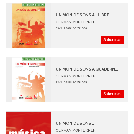
UN MON DE SONS A LLIBRE...
GERMAN MONFERRER
JUAN ANGEL PICAZO
EAN: 9788480254588
Saber más
UN MON DE SONS A QUADERN...
GERMAN MONFERRER
JUAN ANGEL PICAZO
EAN: 9788480254595
Saber más
UN MON DE SONS...
GERMAN MONFERRER