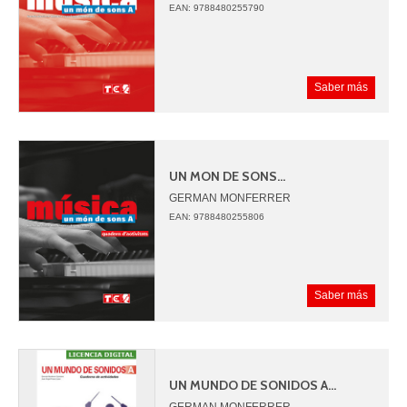
JUAN ANGEL PICAZO
EAN: 9788480255790
Saber más
UN MON DE SONS...
GERMAN MONFERRER
JUAN ANGEL PICAZO
EAN: 9788480255806
Saber más
UN MUNDO DE SONIDOS A...
GERMAN MONFERRER