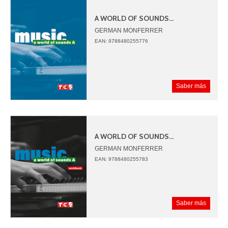
A WORLD OF SOUNDS...
GERMAN MONFERRER
JUAN ANGEL PICAZO
EAN: 9788480255776
Saber más
A WORLD OF SOUNDS...
GERMAN MONFERRER
JUAN ANGEL PICAZO
EAN: 9788480255783
Saber más