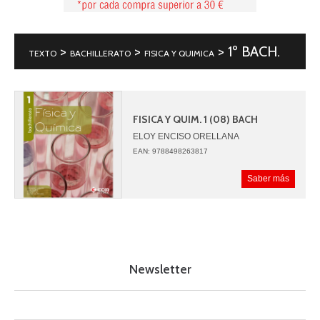
>
>
> 1º BACH.
TEXTO
BACHILLERATO
FISICA Y QUIMICA
FISICA Y QUIM. 1 (08) BACH
ELOY ENCISO ORELLANA
FERNANDO SENDRA BAÑULS
EAN: 9788498263817
SALVADOR LORENTE CARBONELL
JUAN QUILEZ PARDO
Saber más
Newsletter