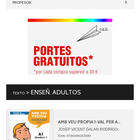
PROFESOR
> ENSEÑ. ADULTOS
TEXTO
AMB VEU PROPIA 1-VAL PER A...
JOSEP VICENT GALAN RODRIGO
CELIA ESTELLES GIMENEZ
EAN: 9788498263589