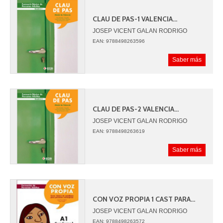
CLAU DE PAS-1 VALENCIA...
JOSEP VICENT GALAN RODRIGO
SARA BATALLER ARG
EAN: 9788498263596
Saber más
CLAU DE PAS-2 VALENCIA...
JOSEP VICENT GALAN RODRIGO
SARA BATALLER ARG
EAN: 9788498263619
Saber más
CON VOZ PROPIA 1 CAST PARA...
JOSEP VICENT GALAN RODRIGO
CELIA ESTELLES GIMENEZ
EAN: 9788498263572