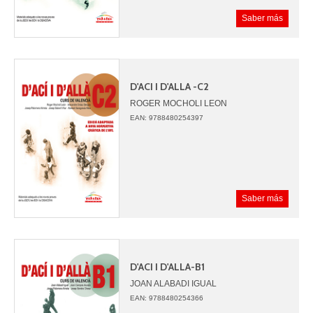
Saber más
D'ACI I D'ALLA -C2
ROGER MOCHOLI LEON
ALEXANDRE ORDAZ DENGRA
EAN: 9788480254397
JOSEP PALOMERO ALMELA
JOSEP SABORIT VILAR
ABELARD SARAGOSSA ALBA
Saber más
D'ACI I D'ALLA-B1
JOAN ALABADI IGUAL
JOAN CAMPOS AUCEJO
EAN: 9788480254366
JOSEP PALOMERO ALMELA