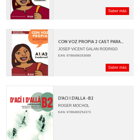
Saber más
CON VOZ PROPIA 2 CAST PARA...
JOSEP VICENT GALAN RODRIGO
CELIA ESTELLES GIMENEZ
EAN: 9788498263688
Saber más
D'ACI I D'ALLA -B2
ROGER MOCHOL
EAN: 9788480254373