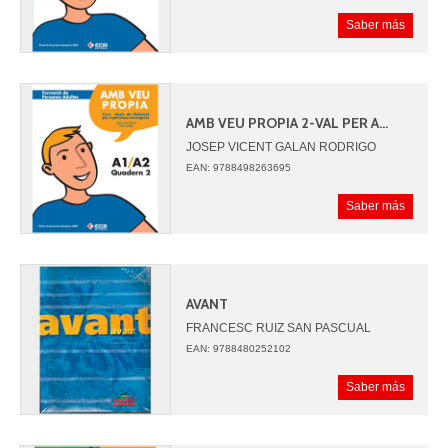
Saber más
AMB VEU PROPIA 2-VAL PER A...
JOSEP VICENT GALAN RODRIGO
CELIA ESTELLES GIMENEZ
EAN: 9788498263695
Saber más
AVANT
FRANCESC RUIZ SAN PASCUAL
EAN: 9788480252102
Saber más