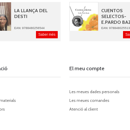
LA LLANÇA DEL
CUENTOS
DESTI
SELECTOS-
E.PARDO BA
EAN: 9788480256544
EAN: 97884802551
Saber més
Sa
ació
El meu compte
Les meues dades personals
 materials
Les meues comandes
ors
Atenció al client