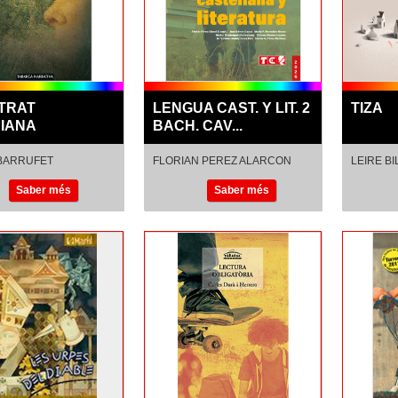
ETRAT
LENGUA CAST. Y LIT. 2
TIZA
RIANA
BACH. CAV...
BARRUFET
FLORIAN PEREZ ALARCON
LEIRE B
LUCIA GARCIA LAGALLARDA
JUNE SA
Saber més
Saber més
JUAN GOMEZ CAPUZ
MAITE 
FERNANDO LATORRE
JON MAY
ROMERO
DAVID 
DOLORES MORENO LOZANO
KUKAI K
M. DOLORES MUÑOZ DE LOS
RIOS
NESTOR G. PEREZ MARTINEZ
PEDRO TEJADA TELLO