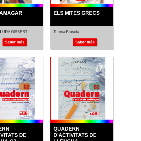
 AMAGAR
ELS MITES GRECS
LUDA GISBERT
Teresa Broseta
Saber més
Saber més
ERN
QUADERN
IVITATS DE
D'ACTIVITATS DE