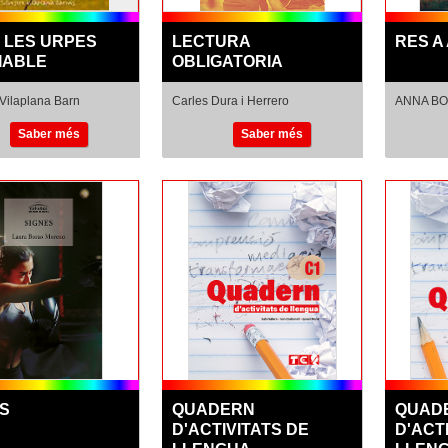
- LES URPES
LECTURA
RES A
IABLE
OBLIGATORIA
 Vilaplana Barn
Carles Dura i Herrero
ANNA BO
Saber més
Saber més
ES
QUADERN
QUAD
D'ACTIVITATS DE
D'ACT