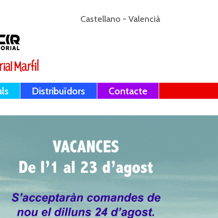
Castellano
-
Valencià
als
Distribuïdors
Contacte