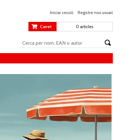
Iniciar sessió
Registre nou usuari
Carret
0 articles