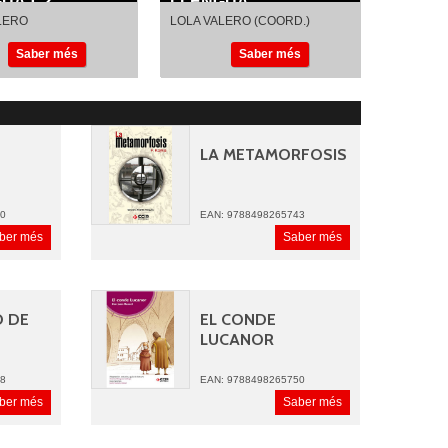
UA-C2
LLENGUA...
LERO
LOLA VALERO (COORD.)
RBONELL
IVAN CARBONELL
Saber més
Saber més
MORAL
IGNASI MORAL
LA METAMORFOSIS
00
EAN: 9788498265743
ber més
Saber més
O DE
EL CONDE
LUCANOR
98
EAN: 9788498265750
ber més
Saber més