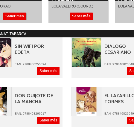
LLENGUA...
LLENG
BORAO
LOLA VALERO (COORD.)
LOLA VA
IVAN CARBONELL
IVAN CA
Saber més
Saber més
IGNASI MORAL
IGNASI 
NAT TABARCA
SIN WIFI POR
DIALOGO
EDETA
CESARIANO
EAN: 9788480255394
EAN: 97884802554
Saber més
Sa
DON QUIJOTE DE
EL LAZARILL
LA MANCHA
TORMES
EAN: 9788498266917
EAN: 97884982664
Saber més
Sa