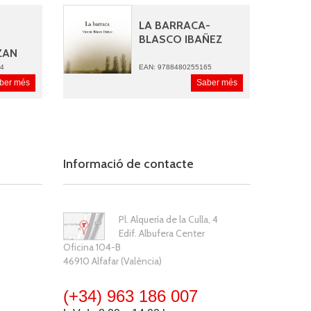
LA BARRACA-
BLASCO IBAÑEZ
ZAN
34
EAN: 9788480255165
ber més
Saber més
Informació de contacte
Pl. Alquería de la Culla, 4
Edif. Albufera Center
Oficina 104-B
46910 Alfafar (València)
(+34) 963 186 007