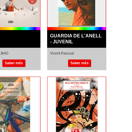
GUARDIA DE L'ANELL
- JUVENIL
ILBAO
Vicent Pascual
N SEBASTIAN
Saber més
Saber més
LARBURU
A
BERNUES
ULTUR ELKARTEA