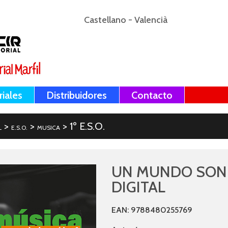
Castellano
-
Valencià
riales
Distribuidores
Contacto
>
>
> 1º E.S.O.
L
E.S.O.
MUSICA
UN MUNDO SON
DIGITAL
EAN: 9788480255769