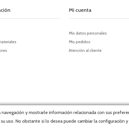
ación
Mi cuenta
Mis datos personales
materiales
Mis pedidos
dores
Atención al cliente
la navegación y mostrarle información relacionada con sus preferen
su uso. No obstante si lo desea puede cambiar la configuración 
t, 2026 © Editorial Tabarca Llibres, S.L. · Todos los derechos reservados ·
We