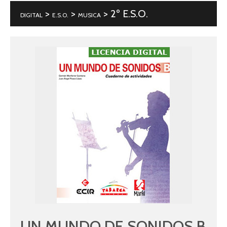
>
>
> 2º E.S.O.
DIGITAL
E.S.O.
MUSICA
UN MUNDO DE SONIDOS B