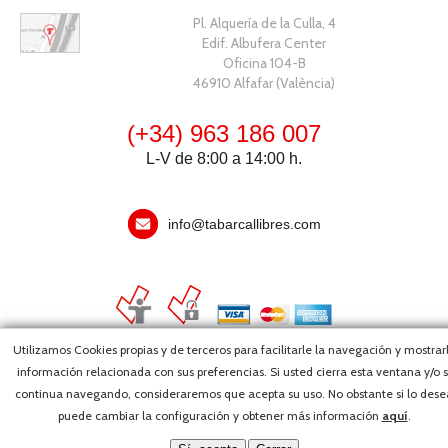
Pl. Alquería de la Culla, 4
Edif. Albufera Center
Oficina 104-B
46910 Alfafar (València)
(+34) 963 186 007
L-V de 8:00 a 14:00 h.
info@tabarcallibres.com
Utilizamos Cookies propias y de terceros para facilitarle la navegación y mostrar
información relacionada con sus preferencias. Si usted cierra esta ventana y/o s
Copyright, 2026 © Editorial Tabarca Llibres, S.L. · Todos los derechos
continua navegando, consideraremos que acepta su uso. No obstante si lo dese
reservados ·
Webmaster
puede cambiar la configuración y obtener más información
aquí
.