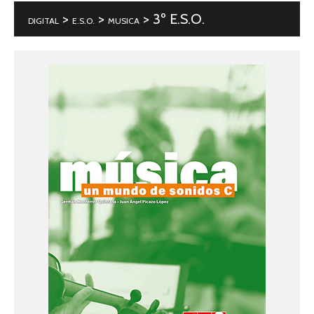
>
>
> 3º E.S.O.
DIGITAL
E.S.O.
MUSICA