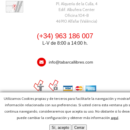
Pl. Alquería de la Culla, 4
Edif. Albufera Center
Oficina 104-B
46910 Alfafar (València)
(+34) 963 186 007
L-V de 8:00 a 14:00 h.
info@tabarcallibres.com
Utilizamos Cookies propias y de terceros para facilitarle la navegación y mostrar
información relacionada con sus preferencias. Si usted cierra esta ventana y/o s
Copyright, 2026 © Editorial Tabarca Llibres, S.L. · Todos los derechos
continua navegando, consideraremos que acepta su uso. No obstante si lo dese
reservados ·
Webmaster
puede cambiar la configuración y obtener más información
aquí
.
Sí, acepto
Cerrar