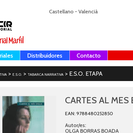
Castellano
-
Valencià
riales
Distribuidores
Contacto
>
>
> E.S.O. ETAPA
TIVA
E.S.O.
TABARCA NARRATIVA
CARTES AL MES 
EAN: 9788480252850
Autor/es:
OLGA BORRAS BOADA