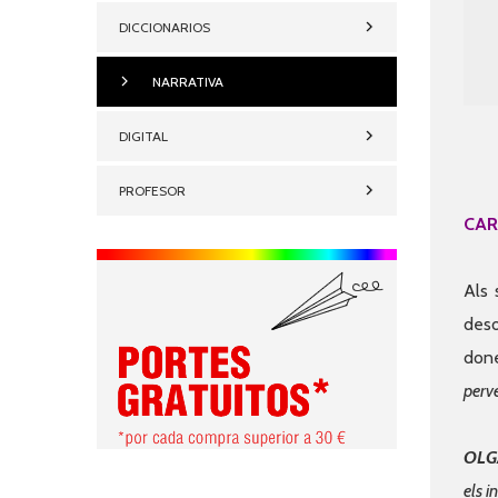
DICCIONARIOS
NARRATIVA
DIGITAL
PROFESOR
CAR
Als 
deso
don
perve
OLG
els i