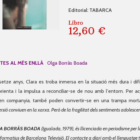
Editorial: TABARCA
Libro
12,60 €
TES AL MÉS ENLLÀ
Olga Borràs Boada
setze anys, Clara es troba inmersa en la situació més dura i difí
rienta i la impulsa a reconciliar-se de nou amb l'entorn. Per ac
en companyia, també poden convertir-se en una trampa mort
rsió conviuen en la xarxa. Però de la fragilitat dels sentiments adolesce
A BORRÀS BOADA
(Igualada, 1979), és llicenciada en periodisme per
nformatius de Barcelona Televisió. El contacte a diari amb el llenguatge t