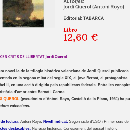
Autor/es:
Jordi Querol (Antoni Royo)
Editorial: TABARCA
Libro
12,60 €
CEN CRITS DE LLIBERTAT
Jordi Querol
era novel·la de la trilogia històrica valenciana de Jordi Querol publicad
entada en la segona mitat del segle XIX, el jove Bernat, el protagonista, 
bel II, en una acció dirigida pels republicans federals. Entre les conspira
història d’amor entre Bernat i Carme.
DI QUEROL
(pseudònim d’Antoni Royo, Castelló de la Plana, 1954) ha pu
adors valencians
.
de lectura:
Antoni Royo
.
Nivell indicat:
Segon cicle d'ESO i Primer curs de B
ctes destacables:
Narració històrica. Coneixement del passat històric