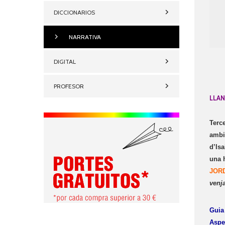
DICCIONARIOS
NARRATIVA
DIGITAL
PROFESOR
LLAN
Terc
ambi
d’Isa
una 
JOR
venj
Guia 
Aspe