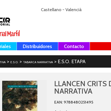
Castellano
-
Valencià
riales
Distribuidores
Contacto
>
>
> E.S.O. ETAPA
TIVA
E.S.O.
TABARCA NARRATIVA
LLANCEN CRITS D
NARRATIVA
EAN: 9788480251495