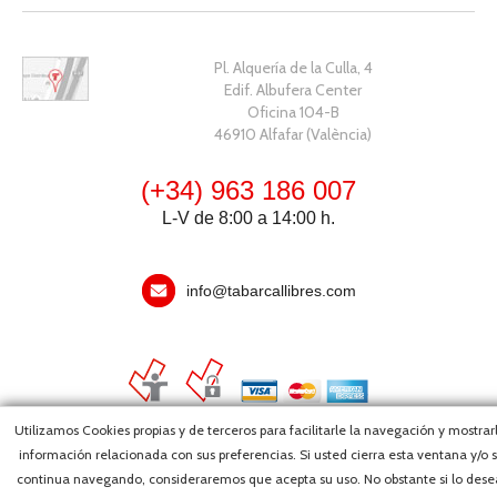
Pl. Alquería de la Culla, 4
Edif. Albufera Center
Oficina 104-B
46910 Alfafar (València)
(+34) 963 186 007
L-V de 8:00 a 14:00 h.
info@tabarcallibres.com
Utilizamos Cookies propias y de terceros para facilitarle la navegación y mostrar
información relacionada con sus preferencias. Si usted cierra esta ventana y/o s
Copyright, 2026 © Editorial Tabarca Llibres, S.L. · Todos los derechos
continua navegando, consideraremos que acepta su uso. No obstante si lo dese
reservados ·
Webmaster