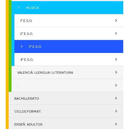
MUSICA
1º E.S.O.
2º E.S.O.
3º E.S.O.
4º E.S.O.
VALENCIÀ: LLENGUA I LITERATURA
.
BACHILLERATO
CICLOS FORMAT.
ENSEÑ. ADULTOS