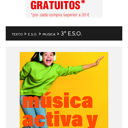
>
>
> 3º E.S.O.
TEXTO
E.S.O.
MUSICA