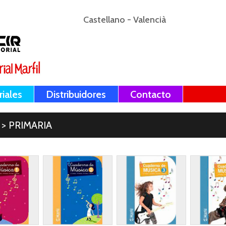
Castellano
-
Valencià
riales
Distribuidores
Contacto
> PRIMARIA