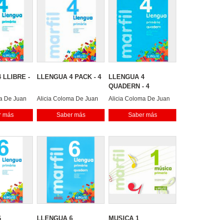
 LLIBRE -
LLENGUA 4 PACK - 4
LLENGUA 4
QUADERN - 4
ma De Juan
Alicia Coloma De Juan
Alicia Coloma De Juan
ll Maestre
Dari Escandell Maestre
Dari Escandell Maestre
r más
Saber más
Saber más
Mar
Mar
6
LLENGUA 6
MUSICA 1