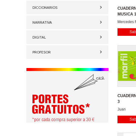
DICCIONARIOS
CUADERN
MUSICA 
Mercedes 
NARRATIVA
Antonino 
Sab
Llinares
DIGITAL
M. Angel I
Sonia San
PROFESOR
CUADERN
3
Juan
Sab