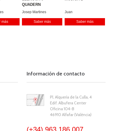
QUADERN
nes
Josep Martines
Juan
a
Alicia Coloma
r más
Saber más
Saber más
ll
Dari Escandell
Maria Garcia
tinez
Caterina Martinez
Información de contacto
Pl. Alquería de la Culla, 4
Edif. Albufera Center
Oficina 104-B
46910 Alfafar (València)
(+34) 963 186 007