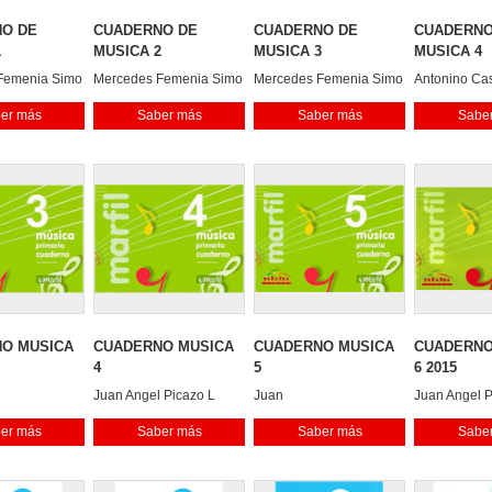
O DE
CUADERNO DE
CUADERNO DE
CUADERNO
1
MUSICA 2
MUSICA 3
MUSICA 4
Femenia Simo
Mercedes Femenia Simo
Mercedes Femenia Simo
Antonino Ca
CastaÑer
Antonino CastaÑer
Antonino CastaÑer
Llinares
er más
Saber más
Saber más
Sabe
Llinares
Llinares
Mercedes F
biza Zaragoza
M. Angel Ibiza Zaragoza
M. Angel Ibiza Zaragoza
M. Angel Ibi
chez Lopez
Sonia Sanchez Lopez
Sonia Sanchez Lopez
Sonia Sanch
O MUSICA
CUADERNO MUSICA
CUADERNO MUSICA
CUADERNO
4
5
6 2015
Juan Angel Picazo L
Juan
Juan Angel 
Lopez
er más
Saber más
Saber más
Sabe