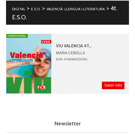
>
>
> 4t.
DIGITAL
E.S.O.
VALENCIÀ: LLENGUA I LITERATURA
E.S.O.
VIU VALENCIA 4T...
MARIA CEBOLLA
TRINI BOU
EAN: 9788480256261
MAR COLLADO
ANDREA MARTI
ANNA MONTAÑA
Saber més
Newsletter