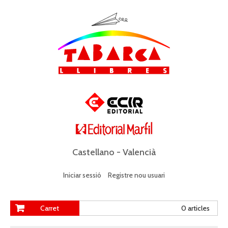
Castellano
-
Valencià
Iniciar sessió
Registre nou usuari
Carret
0 articles