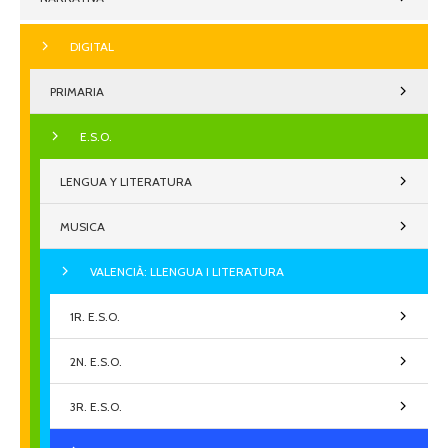
DIGITAL
PRIMARIA
E.S.O.
LENGUA Y LITERATURA
MUSICA
VALENCIÀ: LLENGUA I LITERATURA
1R. E.S.O.
2N. E.S.O.
3R. E.S.O.