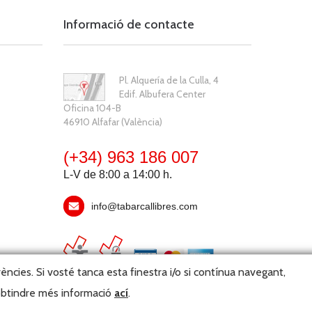
Informació de contacte
Pl. Alquería de la Culla, 4
Edif. Albufera Center
Oficina 104-B
46910 Alfafar (València)
(+34) 963 186 007
L-V de 8:00 a 14:00 h.
info@tabarcallibres.com
rències. Si vosté tanca esta finestra i/o si contínua navegant,
 obtindre més informació
ací
.
ster