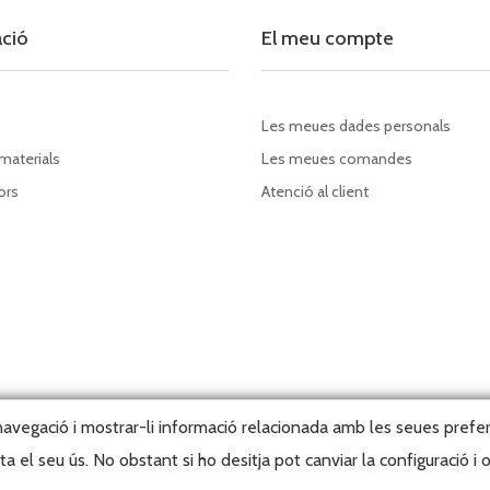
ació
El meu compte
Les meues dades personals
 materials
Les meues comandes
ors
Atenció al client
a navegació i mostrar-li informació relacionada amb les seues prefe
 el seu ús. No obstant si ho desitja pot canviar la configuració i
right, 2026 © Editorial Tabarca Llibres, S.L. · Tots els drets reservats ·
Webma