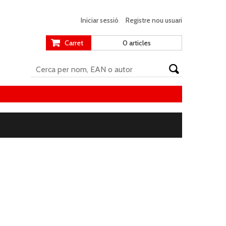
Iniciar sessió
Registre nou usuari
Carret
0 articles