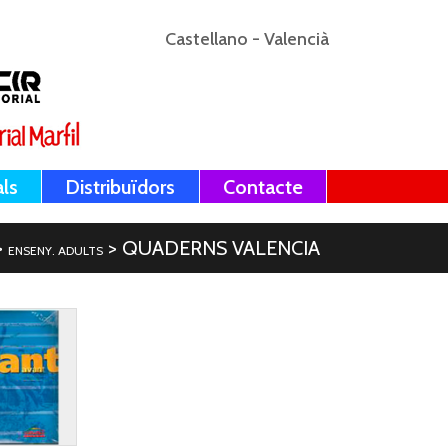
Castellano
-
Valencià
als
Distribuïdors
Contacte
>
> QUADERNS VALENCIA
ENSENY. ADULTS