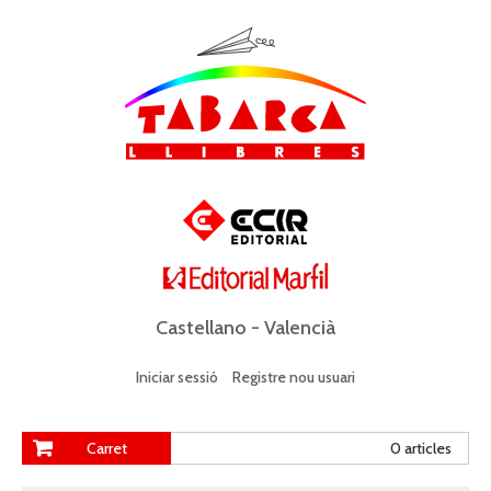
Castellano
-
Valencià
Iniciar sessió
Registre nou usuari
Carret
0 articles