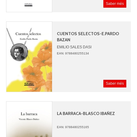
Saber més
CUENTOS SELECTOS-E.PARDO
BAZAN
EMILIO SALES DASI
JUAN CARLOS PANTOJA
EAN: 9788480255134
Saber més
LA BARRACA-BLASCO IBAÑEZ
EAN: 9788480255165