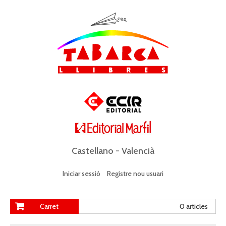
Castellano
-
Valencià
Iniciar sessió
Registre nou usuari
Carret
0 articles