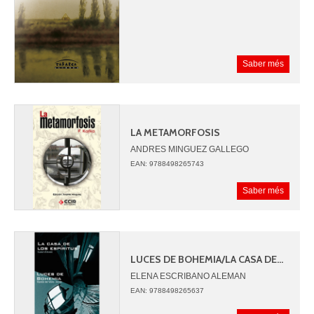
Saber més
LA METAMORFOSIS
ANDRES MINGUEZ GALLEGO
EAN: 9788498265743
Saber més
LUCES DE BOHEMIA/LA CASA DE...
ELENA ESCRIBANO ALEMAN
JESUCRISTO RIQUELME POMARES
EAN: 9788498265637