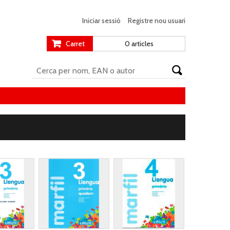
Iniciar sessió
Registre nou usuari
Carret
0 articles