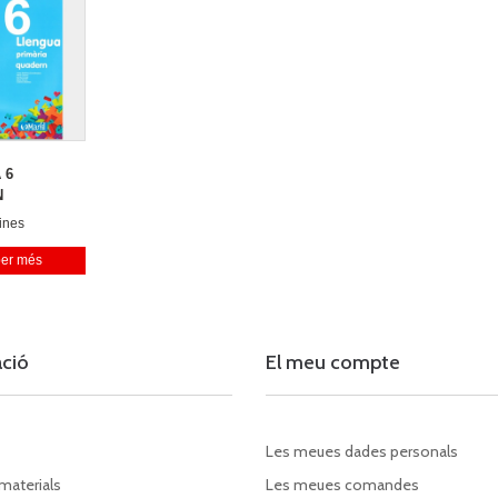
 6
N
ines
oma
er més
dell
ia
artinez
ació
El meu compte
Les meues dades personals
 materials
Les meues comandes