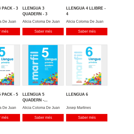
 PACK - 3
LLENGUA 3
LLENGUA 4 LLIBRE -
QUADERN - 3
4
ma De Juan
Alicia Coloma De Juan
Alicia Coloma De Juan
ll Maestre
Dari Escandell Maestre
Dari Escandell Maestre
r més
Saber més
Saber més
Mar
Mar
 PACK - 5
LLENGUA 5
LLENGUA 6
QUADERN -...
ma De Juan
Alicia Coloma De Juan
Josep Martines
ll Maestre
Dari Escandell Maestre
Alicia Coloma
r més
Saber més
Saber més
Mar
Dari Escandell
Maria Garcia
Caterina Martinez