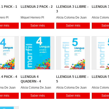
1 PACK - 1
LLENGUA 2 PACK - 2
LLENGUA 3 LLIBRE -
LLENGUA 3
3
rero Pl
Miquel Herrero Pl
Alicia Coloma De Juan
Alicia Colo
Dari Escandell Maestre
Dari Escande
er més
Saber més
Saber més
Sabe
Mar
Mar
4 PACK - 4
LLENGUA 4
LLENGUA 5 LLIBRE -
LLENGUA 5
QUADERN - 4
5
oma De Juan
Alicia Coloma De Juan
Alicia Coloma De Juan
Alicia Colo
dell Maestre
Dari Escandell Maestre
Dari Escandell Maestre
Dari Escande
er més
Saber més
Saber més
Sabe
Mar
Mar
Mar