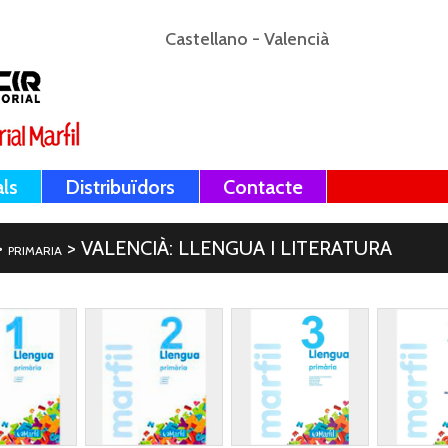
Castellano
-
Valencià
als
Distribuïdors
Contacte
>
> VALENCIÀ: LLENGUA I LITERATURA
PRIMARIA