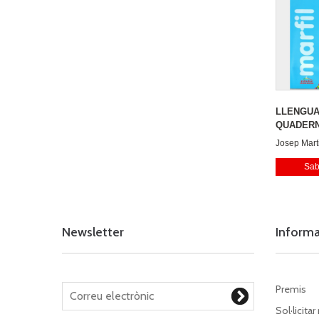
LLENGUA
QUADER
Josep Mart
Alicia Col
Sab
Dari Escan
Maria Garc
Caterina M
Newsletter
Inform
Premis
Sol·licitar