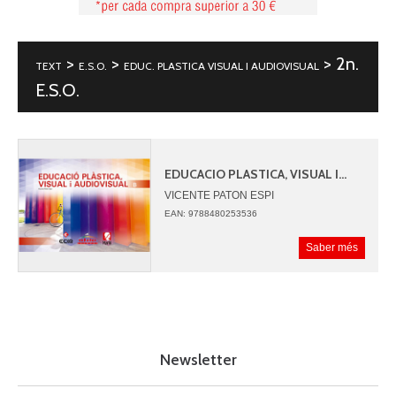
>
>
> 2n.
TEXT
E.S.O.
EDUC. PLASTICA VISUAL I AUDIOVISUAL
E.S.O.
EDUCACIO PLASTICA, VISUAL I...
VICENTE PATON ESPI
EAN: 9788480253536
Saber més
Newsletter