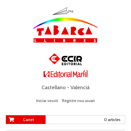
Castellano
-
Valencià
Iniciar sessió
Registre nou usuari
Carret
0 articles