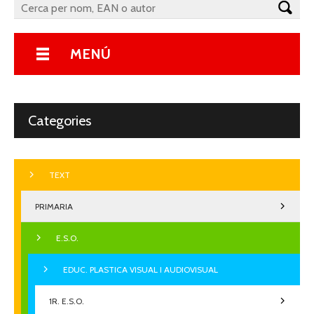
MENÚ
Categories
TEXT
PRIMARIA
E.S.O.
EDUC. PLASTICA VISUAL I AUDIOVISUAL
1R. E.S.O.