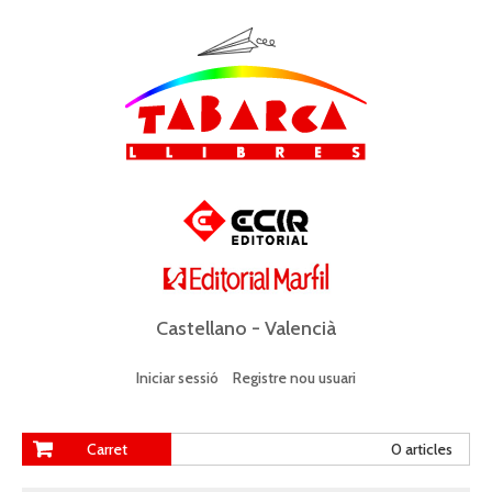
Castellano
-
Valencià
Iniciar sessió
Registre nou usuari
Carret
0 articles