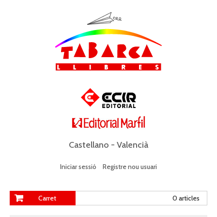
Castellano
-
Valencià
Iniciar sessió
Registre nou usuari
Carret
0 articles