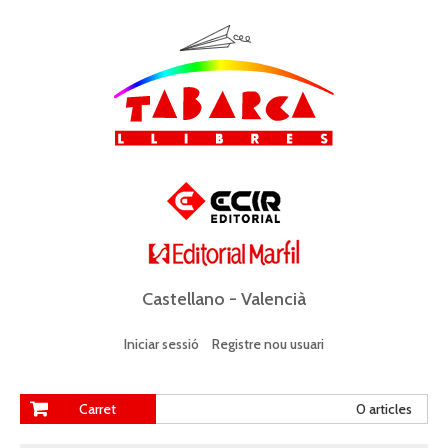
Castellano
-
Valencià
Iniciar sessió
Registre nou usuari
Carret
0 articles