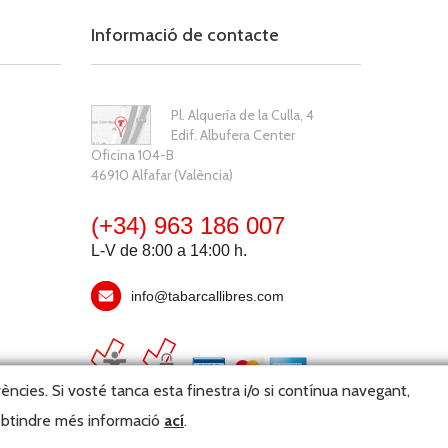
Informació de contacte
Pl. Alquería de la Culla, 4
Edif. Albufera Center
Oficina 104-B
46910 Alfafar (València)
(+34) 963 186 007
L-V de 8:00 a 14:00 h.
info@tabarcallibres.com
rències. Si vosté tanca esta finestra i/o si contínua navegant,
 obtindre més informació
ací
.
ster