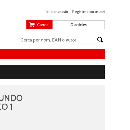
Iniciar sessió
Registre nou usuari
Carret
0 articles
MUNDO
O 1