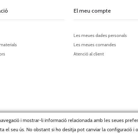
ació
El meu compte
Les meues dades personals
 materials
Les meues comandes
ors
Atenció al client
a navegació i mostrar-li informació relacionada amb les seues prefe
 el seu ús. No obstant si ho desitja pot canviar la configuració i
right, 2026 © Editorial Tabarca Llibres, S.L. · Tots els drets reservats ·
Webma