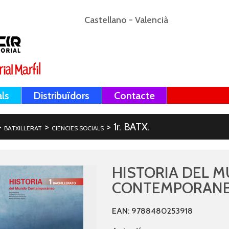
Castellano
-
Valencià
als
Distribuïdors
Contacte
>
>
> 1r. BATX.
BATXILLERAT
CIENCIES SOCIALS
HISTORIA DEL 
CONTEMPORANE
EAN: 9788480253918