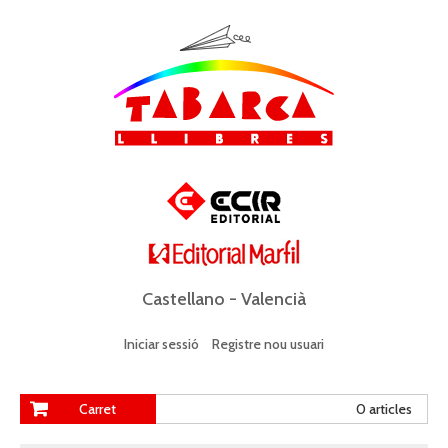
Castellano
-
Valencià
Iniciar sessió
Registre nou usuari
Carret
0 articles