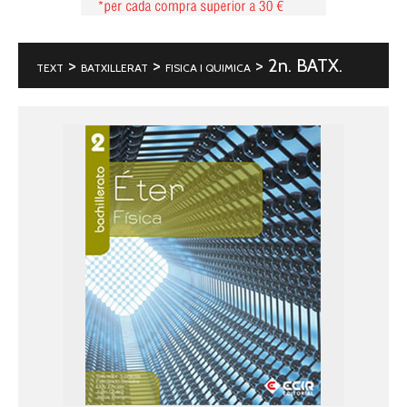
>
>
> 2n. BATX.
TEXT
BATXILLERAT
FISICA I QUIMICA