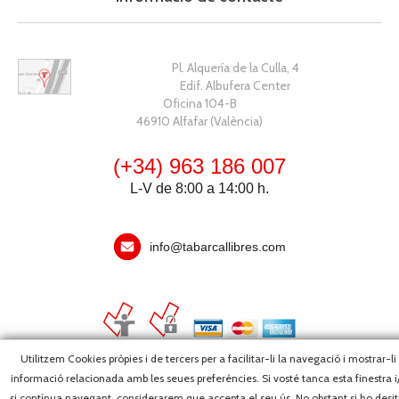
Pl. Alquería de la Culla, 4
Edif. Albufera Center
Oficina 104-B
46910 Alfafar (València)
(+34) 963 186 007
L-V de 8:00 a 14:00 h.
info@tabarcallibres.com
Utilitzem Cookies pròpies i de tercers per a facilitar-li la navegació i mostrar-li
informació relacionada amb les seues preferències. Si vosté tanca esta finestra i
Copyright, 2026 © Editorial Tabarca Llibres, S.L. · Tots els drets
si contínua navegant, considerarem que accepta el seu ús. No obstant si ho desit