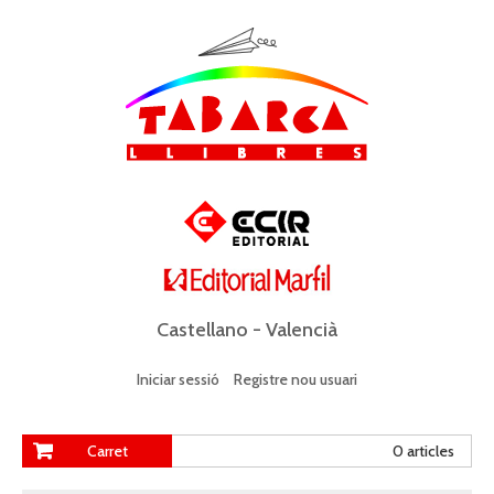
Castellano
-
Valencià
Iniciar sessió
Registre nou usuari
Carret
0 articles