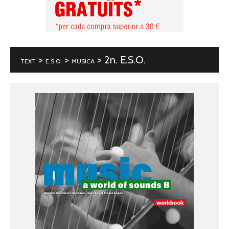
>
>
> 2n. E.S.O.
TEXT
E.S.O.
MUSICA