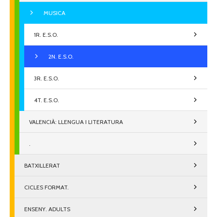
MUSICA
1R. E.S.O.
2N. E.S.O.
3R. E.S.O.
4T. E.S.O.
VALENCIÀ: LLENGUA I LITERATURA
.
BATXILLERAT
CICLES FORMAT.
ENSENY. ADULTS