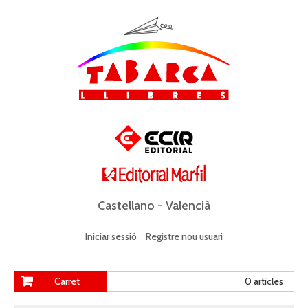
Castellano
-
Valencià
Iniciar sessió
Registre nou usuari
Carret
0 articles