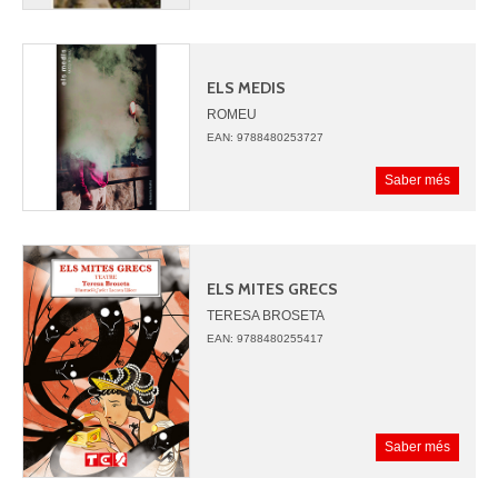
ELS MEDIS
ROMEU
PACO
EAN: 9788480253727
Saber més
ELS MITES GRECS
TERESA BROSETA
EAN: 9788480255417
Saber més