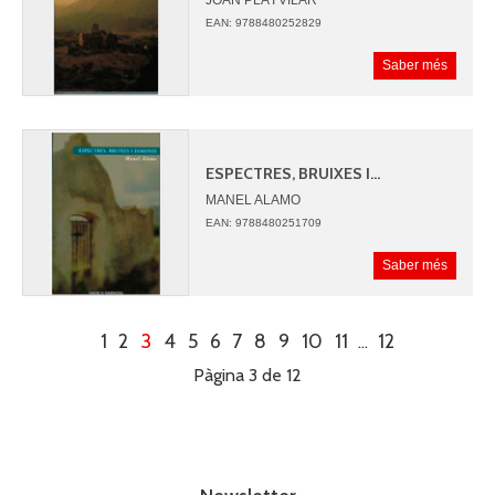
JOAN PLA I VILAR
EAN: 9788480252829
Saber més
ESPECTRES, BRUIXES I...
MANEL ALAMO
EAN: 9788480251709
Saber més
1
2
3
4
5
6
7
8
9
10
11
12
...
Pàgina 3 de 12