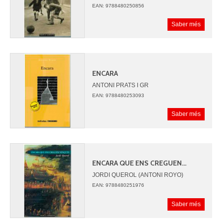
EAN: 9788480250856
Saber més
ENCARA
ANTONI PRATS I GR
EAN: 9788480253093
Saber més
ENCARA QUE ENS CREGUEN...
JORDI QUEROL (ANTONI ROYO)
EAN: 9788480251976
Saber més